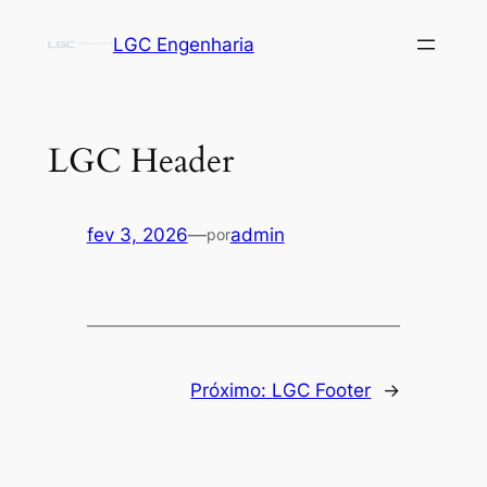
Pular
LGC Engenharia
para
o
conteúdo
LGC Header
fev 3, 2026
—
admin
por
Próximo:
LGC Footer
→