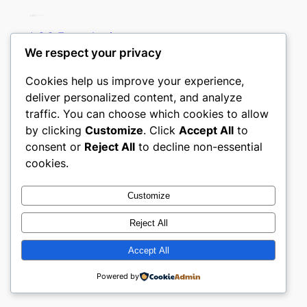
LGC Engenharia
We respect your privacy
asdasdasdasdasdasdasasdasdsa
Cookies help us improve your experience,
deliver personalized content, and analyze
Sobre
Privacidade
Redes sociais
traffic. You can choose which cookies to allow
by clicking
Customize
. Click
Accept All
to
Equipe
Política de privacidade
Facebook
consent or
Reject All
to decline non-essential
História
Termos e condições
Instagram
cookies.
Carreiras
Fale conosco
Twitter/X
Customize
Reject All
Accept All
Powered by